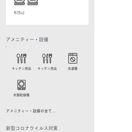
布団x2
アメニティー・
設備
キッチン用品
キッチン用品
洗濯機
​衣類乾燥機
アメニティー・設備の全て

【キッチン】

IHコンロ・電気ポット・電子レンジ・冷蔵庫

新型コロナウイルス対策