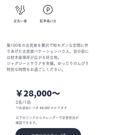
足洗い場
​駐車場x1台
​築100年の古民家を贅沢で和モダンな空間に作
りあげた古民家バケーションハウス。目の前に
は材木座海岸が広がる好立地。
ジャグジーとサウナを完備。ゆったりのんびり
特別な時間をお過ごしください。
￥28,000〜
2名/1泊
*1名追加につき ¥8,000 かかります
以下のリンクからカレンダーで空室状況が
確認できます。