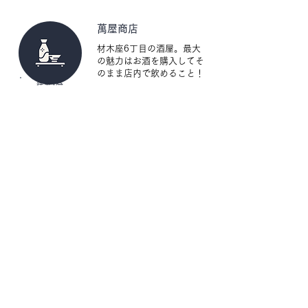
ートロックで入室・全館禁煙
萬屋商店
材木座6丁目の酒屋。最大
の魅力はお酒を購入してそ
のまま店内で飲めること！
​徒歩1分
光明寺
日本有数の規模を誇る光明
寺は、材木座海岸からす
ぐ。潮の香漂う数少ない寺
​徒歩5分
のひとつ。
アクセス