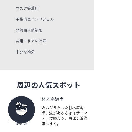
【ベッドルーム】 

マスク等着用
リネン・ハンガー

手指消毒ハンドジェル
【バスルーム・トイレ】

トイレットペーパー・タオル・シャンプー・リ
発熱時入館制限
ンス・ボディソープ・コットン・綿棒・ドライ
ヤー・ジャグジー・シャワー

​共用エリアの消毒
【リビング】

十分な換気
ダイニングテーブル・ソファ

【エンターテイメント】

テレビ・Wi-Fi

周辺の人気スポット
【室内設備】

ベッド近くにコンセント・物干しラック・エア
コン・暖房・スリッパ

材木座海岸
【建物の特性】

のんびりとした材木座海
岸、波があるときはサーフ
独立式

ァーで賑わう。由比ヶ浜海
徒歩1分
岸もすぐ。
【セキュリティ】

消火器・屋外に監視カメラ・火災警報器・スマ