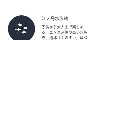
【セキュリティ】

消火器・屋外に監視カメラ・火災警報器・鍵で
入室・全館禁煙
江ノ島水族館
子供から大人まで楽しめ
る、エンタメ性の高い水族
館、通称「えのすい」は必
​徒歩28分
見。
江ノ島すばな通り
老舗のお土産屋から流行り
のグルメまで、バリエーシ
ョン豊かで食べ歩きを楽し
​徒歩25分
める。
アクセス