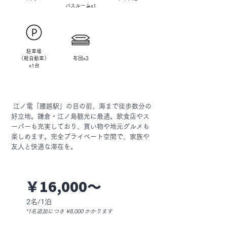
​バスルームx1
​駐車場
（軽自動車）
​布団x3
x1台
江ノ電「腰越駅」の目の前、海まで徒歩数分の
好立地。鎌倉・江ノ島観光に最適。飲食店やス
ーパーも充実しており、買い物や地元グルメも
楽しめます。完全プライベート空間で、家族や
友人と快適な滞在を。
￥16,000〜
2名/1泊
*1名追加につき ¥8,000 かかります