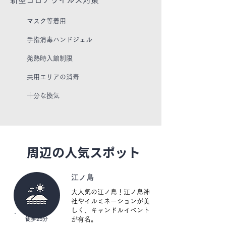
新型コロナウイルス対策
トースター

マスク等着用
【ベッドルーム】 

リネン・クローゼット・デスク

手指消毒ハンドジェル
【バスルーム・トイレ】

発熱時入館制限
トイレットペーパー・タオル・シャンプー・リ
ンス・ボディソープ・コットン・綿棒・ドライ
​共用エリアの消毒
ヤー・バスタブ・シャワー

十分な換気
【リビング】

ダイニングエリア・ソファ

【エンターテイメント】

テレビ・Wi-Fi

周辺の人気スポット
【室内設備】

ベッド近くにコンセント・物干しラック・エア
江ノ島
コン・暖房・スリッパ

大人気の江ノ島！江ノ島神
【建物の特性】

社やイルミネーションが美
独立式

しく、キャンドルイベント
徒歩25分
が有名。