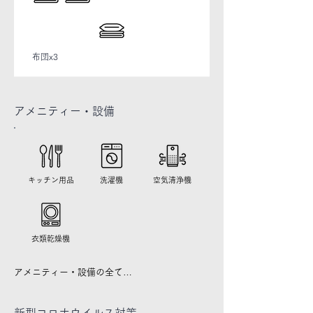
​布団x3
アメニティー・
設備
キッチン用品
洗濯機
空気清浄機
​衣類乾燥機
アメニティー・設備の全て

【キッチン】

IHコンロ・電気ポット・電子レンジ・冷蔵庫・