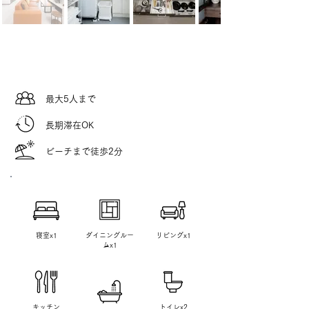
​最大5人まで
​長期滞在OK
​ビーチまで徒歩2分
​寝室x1
​ダイニングルー
リビングx1
ムx1
​キッチン
トイレx2